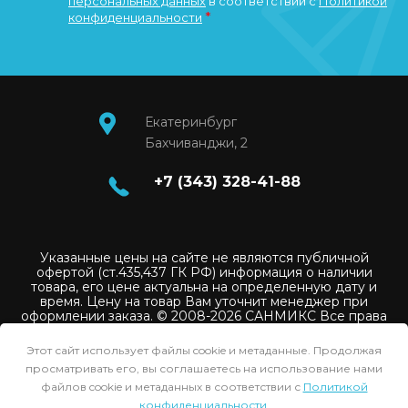
персональных данных
в соответствии с
Политикой
*
конфиденциальности
Екатеринбург
Бахчиванджи, 2
+7 (343) 328-41-88
Указанные цены на сайте не являются публичной
офертой (ст.435,437 ГК РФ) информация о наличии
товара, его цене актуальна на определенную дату и
время. Цену на товар Вам уточнит менеджер при
оформлении заказа. © 2008-2026 САНМИКС Все права
защищены.
Этот сайт использует файлы cookie и метаданные. Продолжая
Политика конфиденциальности
просматривать его, вы соглашаетесь на использование нами
Пользовательское соглашение
файлов cookie и метаданных в соответствии с
Политикой
конфиденциальности
.