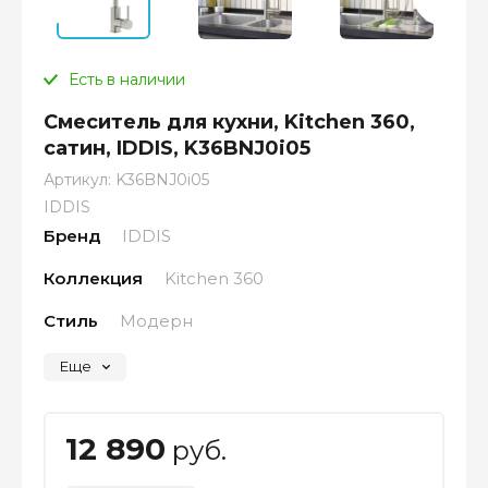
Есть в наличии
Смеситель для кухни, Kitchen 360,
сатин, IDDIS, K36BNJ0i05
Артикул:
K36BNJ0i05
IDDIS
Бренд
IDDIS
Коллекция
Kitchen 360
Стиль
Модерн
Еще
12 890
руб.