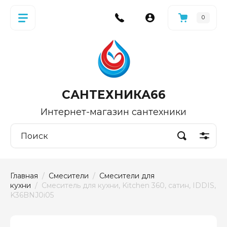
0
САНТЕХНИКА66
Интернет-магазин сантехники
Главная
  /  
Смесители
  /  
Смесители для 
кухни
  /  Смеситель для кухни, Kitchen 360, сатин, IDDIS, 
K36BNJ0i05