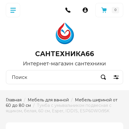
0
САНТЕХНИКА66
Интернет-магазин сантехники
Главная
  /  
Мебель для ванной
  /  
Мебель шириной от 
60 до 80 см
  /  Тумба с умывальником подвесная с 
ящиком, белая, 60 см, Esper, IDDIS, ESP60W0i95K